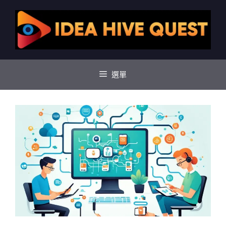
跳
至
主
要
內
容
選單