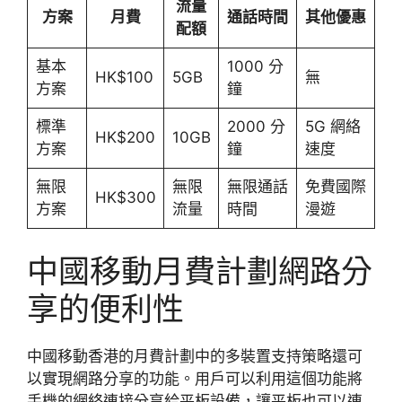
流量
方案
月費
通話時間
其他優惠
配額
基本
1000 分
HK$100
5GB
無
方案
鐘
標準
2000 分
5G 網絡
HK$200
10GB
方案
鐘
速度
無限
無限
無限通話
免費國際
HK$300
方案
流量
時間
漫遊
中國移動月費計劃網路分
享的便利性
中國移動香港的月費計劃中的多裝置支持策略還可
以實現網路分享的功能。用戶可以利用這個功能將
手機的網絡連接分享給平板設備，讓平板也可以連