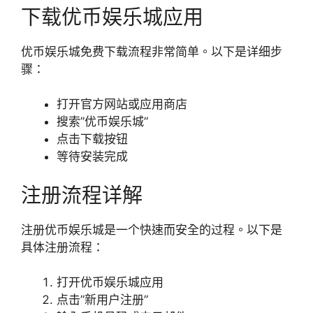
下载优币娱乐城应用
优币娱乐城免费下载流程非常简单。以下是详细步
骤：
打开官方网站或应用商店
搜索”优币娱乐城”
点击下载按钮
等待安装完成
注册流程详解
注册优币娱乐城是一个快速而安全的过程。以下是
具体注册流程：
打开优币娱乐城应用
点击”新用户注册”