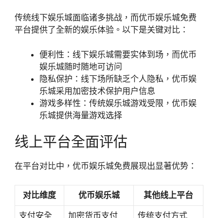
传统线下娱乐城面临诸多挑战，而优币娱乐城免费
平台提供了全新的娱乐体验。以下是关键对比：
便利性：线下娱乐城需要实体到场，而优币
娱乐城随时随地可访问
隐私保护：线下场所缺乏个人隐私，优币娱
乐城采用加密技术保护用户信息
游戏多样性：传统娱乐城游戏受限，优币娱
乐城提供海量游戏选择
线上平台全面评估
在平台对比中，优币娱乐城免费展现出显著优势：
对比维度
优币娱乐城
其他线上平台
支付安全
加密货币支付
传统支付方式