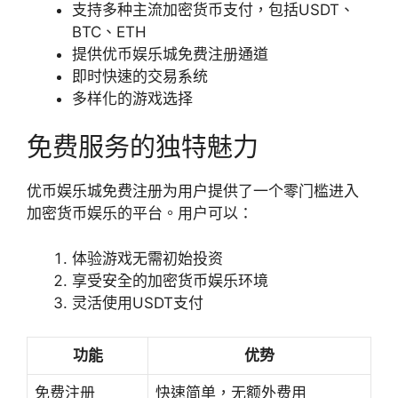
支持多种主流加密货币支付，包括USDT、
BTC、ETH
提供优币娱乐城免费注册通道
即时快速的交易系统
多样化的游戏选择
免费服务的独特魅力
优币娱乐城免费注册为用户提供了一个零门槛进入
加密货币娱乐的平台。用户可以：
体验游戏无需初始投资
享受安全的加密货币娱乐环境
灵活使用USDT支付
功能
优势
免费注册
快速简单，无额外费用