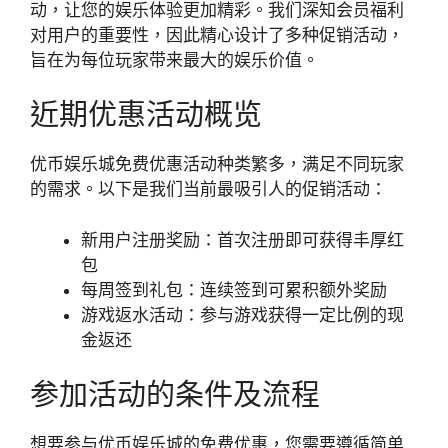
动，让您的娱乐体验更加精彩。我们深知会员福利
对用户的重要性，因此精心设计了多种促销活动，
旨在为每位玩家带来最大的娱乐价值。
近期优惠活动概览
优币娱乐城免费优惠活动种类繁多，满足不同玩家
的需求。以下是我们当前最吸引人的促销活动：
新用户注册奖励：首次注册即可获得丰厚红
包
每周签到礼包：连续签到可累积额外奖励
游戏返水活动：参与游戏获得一定比例的现
金返还
参加活动的条件及流程
想要参与优币娱乐城的免费优惠，您需要遵循简单