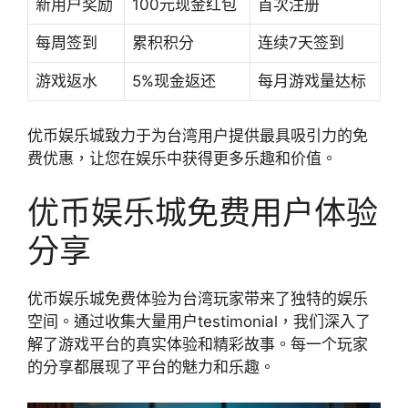
新用户奖励
100元现金红包
首次注册
每周签到
累积积分
连续7天签到
游戏返水
5%现金返还
每月游戏量达标
优币娱乐城致力于为台湾用户提供最具吸引力的免
费优惠，让您在娱乐中获得更多乐趣和价值。
优币娱乐城免费用户体验
分享
优币娱乐城免费体验为台湾玩家带来了独特的娱乐
空间。通过收集大量用户testimonial，我们深入了
解了游戏平台的真实体验和精彩故事。每一个玩家
的分享都展现了平台的魅力和乐趣。