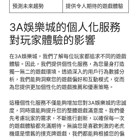
預測未來趨勢
提供令人期待的遊戲體驗
3A娛樂城的個人化服務
對玩家體驗的影響
在3A娛樂城，我們了解每位玩家都追求不同的遊戲
體驗。因此，我們提供個性化服務，為您量身打造
獨一無二的遊戲環境。透過深入的用戶行為數據分
析，我們能夠洞察您的遊戲偏好和互動模式，從而
為您提供更加個性化的遊戲推薦和優惠策略。
這種個性化服務不僅能夠增加您對3A娛樂城的忠誠
度，同時還能夠提升您的整體遊戲滿意度。我們優
先考慮玩家的需求，不斷進行創新，以確保每一次
的遊戲體驗都充滿期待。無論您是喜歡刺激的老虎
機還是懷舊的撲克牌遊戲，我們都能夠根據您的偏