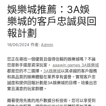
娛樂城推薦：3A娛
樂城的客戶忠誠與回
報計劃
18/06/2024
作者:
Admin
您正在尋找一個優質且值得信賴的娛樂城嗎？不論
您是新手還是資深玩家，
aaawin.games 3A娛樂城
都是您的不二選擇。
3A娛樂城
以其卓越的客戶服務
和高品質的娛樂體驗在業界享有盛譽。實現客戶忠
誠度和提供回報計劃是3A娛樂城的目標，培養出忠
實且滿意的玩家群體。
藉著使用先進的用戶數據分析技術，您可以享受到