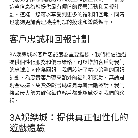
這些信息為您提供最有價值的優惠活動和回報計
劃。這樣，您可以享受到更多的福利和回報，同時
也能夠更加合理地控制您的投注和遊戲頻率。
客戶忠誠和回報計劃
3A娛樂城以客戶忠誠度為重要指標，我們相信通過
提供個性化服務和優惠策略，可以增加客戶對我們
的忠誠度。作為回報，我們設計了精心策劃的回報
計劃，為忠實客戶帶來額外的福利和獎勵。無論是
現金返還、免費遊戲籌碼還是專屬活動邀請，我們
將盡最大努力確保每位客戶都能夠感受到我們的珍
視。
3A娛樂城：提供真正個性化的
遊戲體驗