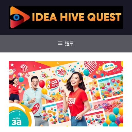
跳
至
主
要
內
容
選單