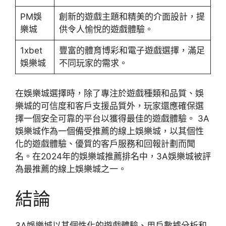
PM娛
創新的遊戲主題和精美的介面設計，提
樂城
供令人愉悅的遊戲體驗。
1xbet
豐富的體育博彩和電子遊戲選擇，滿足
娛樂城
不同玩家的需求。
在娛樂城選擇時，除了專注於遊戲種類和品質、娛
樂城的可信度和客戶支援品質外，玩家還應確保選
擇一個安全可靠的平台以獲得最佳的遊戲體驗。 3A
娛樂城作為一個備受推薦的線上娛樂城，以其個性
化的遊戲體驗、優質的客戶服務和回報計劃而聞
名。在2024年的娛樂城推薦排名中，3A娛樂城被評
為最推薦的線上娛樂城之一。
結論
3A娛樂城以其個性化的遊戲體驗、用戶數據分析和