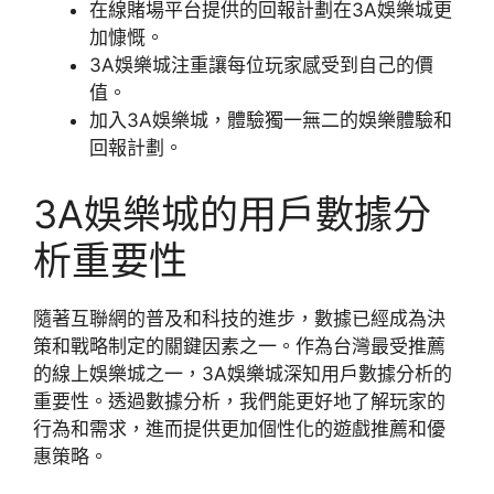
在線賭場平台提供的回報計劃在3A娛樂城更
加慷慨。
3A娛樂城注重讓每位玩家感受到自己的價
值。
加入3A娛樂城，體驗獨一無二的娛樂體驗和
回報計劃。
3A娛樂城的用戶數據分
析重要性
隨著互聯網的普及和科技的進步，數據已經成為決
策和戰略制定的關鍵因素之一。作為台灣最受推薦
的線上娛樂城之一，3A娛樂城深知用戶數據分析的
重要性。透過數據分析，我們能更好地了解玩家的
行為和需求，進而提供更加個性化的遊戲推薦和優
惠策略。