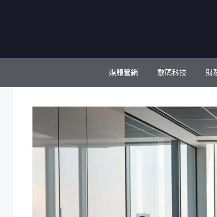
跳
至
主
要
內
容
媒體營銷
數碼科技
財