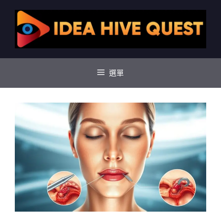
跳
至
主
要
內
容
選單