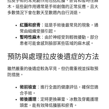
拉皮手術的常見副作用包括紅腫、瘀青和暫時性麻
木。這些副作用通常是手術創傷的正常反應，且大
多數情況下會在數天至數週內自行消退。
紅腫和瘀青
：這是手術後最常見的現象，通
常由組織受損引起。
暫時性麻木
：由於神經受到輕微擾動，部分
患者可能會感到臉部某些區域的麻木感。
預防與處理拉皮後遺症的方法
雖然嚴重的後遺症較為罕見，但仍需重視並採取預
防措施。
術前檢查
：進行全面的健康評估，確保您適
合手術。
術後護理
：定時更換藥膏、冰敷及穿戴護理
頭套，能有效降低腫脹和瘀青。