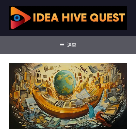
跳
至
主
要
內
容
選單