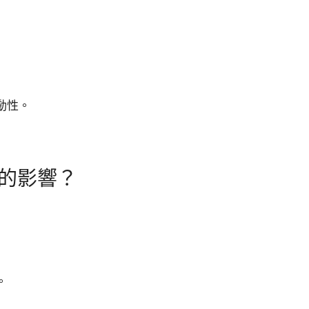
動性。
的影響？
。