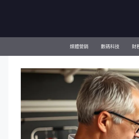
跳
至
主
要
內
容
媒體營銷
數碼科技
財