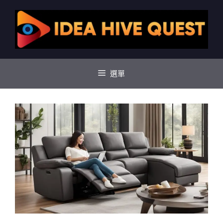
跳
至
主
要
內
容
選單