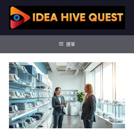
跳
至
主
要
內
容
選單