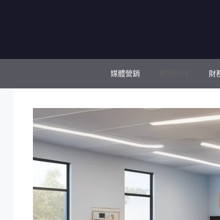
跳
至
主
要
內
容
媒體營銷
數碼科技
財