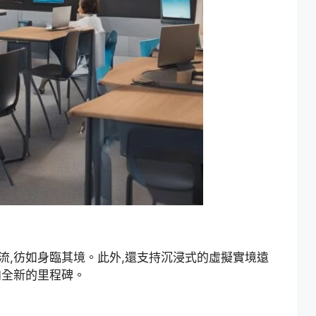
流,彷如身臨其境。此外,還支持沉浸式的虛擬實境遠
向全新的里程碑。