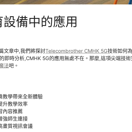
育設備中的應用
這篇文章中,我們將探討
Telecombrother CMHK 5G
技術如何為
即時分析,CMHK 5G的應用無處不在。那麼,這項尖端技
魔法
吧。
實境教學帶來全新體驗
,提升教學效率
習內容推薦
,增強師生連接
持高畫質視訊會議