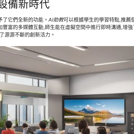
習設備新時代
賦予了它們全新的功能。
AI助教
可以根據學生的學習特點,推薦
加豐富的多媒體互動,師生能在虛擬空間中進行即時溝通,增強了
入了源源不斷的創新活力。