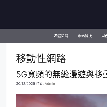
跳
至
主
要
內
容
媒體營銷
數碼科技
財
移動性網路
5G寬頻的無縫漫遊與移
30/12/2025
作者:
Admin