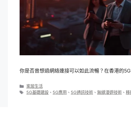
你是否曾想過網絡連接可以如此流暢？在香港的5
分
家居生活
類
標
5G基礎建設
、
5G應用
、
5G通訊技術
、
無縫漫遊技術
、
移
籤