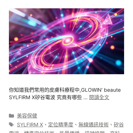
你知道我們常用的皮膚科療程中,GLOWIN’ beaute
SYLFIRM X矽谷電波 究竟有哪些 …
閱讀全文
分
美容保健
類
標
SYLFIRM X
、
定位精準度
、
無線通訊技術
、
矽谷
籤