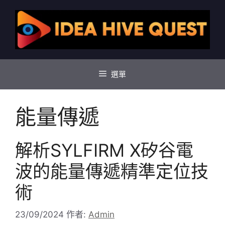
跳
至
主
要
內
容
選單
能量傳遞
解析SYLFIRM X矽谷電
波的能量傳遞精準定位技
術
23/09/2024
作者:
Admin